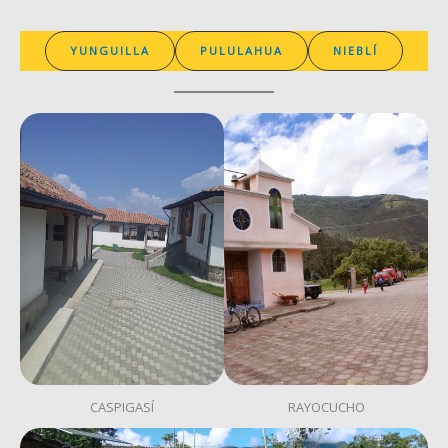
YUNGUILLA
PULULAHUA
NIEBLÍ
CASPIGASÍ
RAYOCUCHO